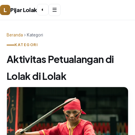
L
Pijar Lolak
◐
☰
Beranda
› Kategori
KATEGORI
Aktivitas Petualangan di
Lolak di Lolak